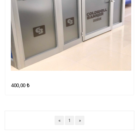
400,00 ₺
«
1
»