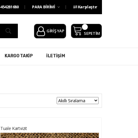
454281680
PARA BİRİMİ
Karşılaştır
GİRİŞ YAP
SEPETİM
KARGO TAKİP
İLETİŞİM
Tuale Kartvizit