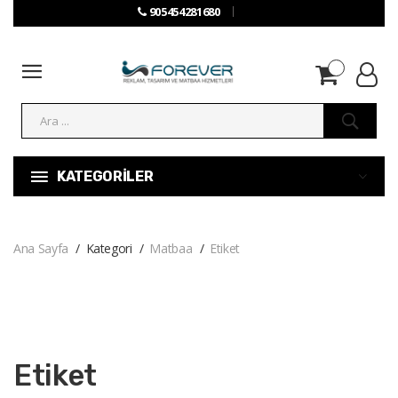
905454281680
KATEGORİLER
Ana Sayfa
Kategori
Matbaa
Etiket
Etiket