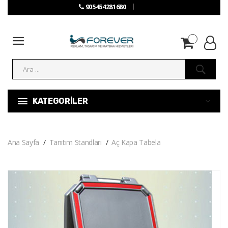
905454281680
KATEGORİLER
Ana Sayfa
Tanıtım Standları
Aç Kapa Tabela