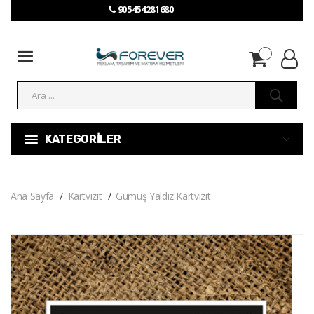
905454281680
KATEGORİLER
Ana Sayfa
Kartvizit
Gümüş Yaldız Kartvizit