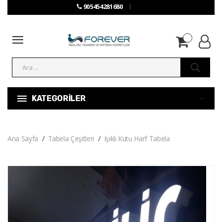
905454281680
KATEGORİLER
Ana Sayfa
Tabela Çeşitleri
Işıklı Kutu Harf Tabela