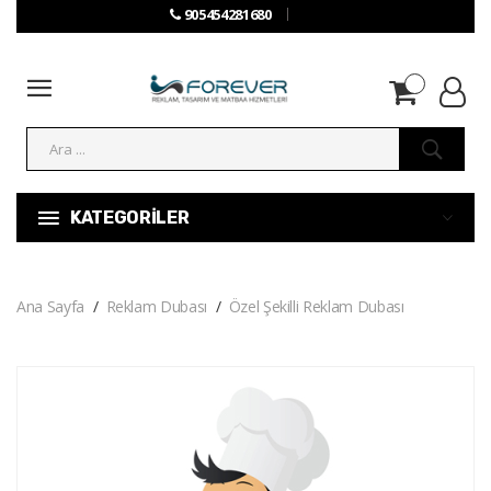
905454281680
KATEGORİLER
Ana Sayfa
Reklam Dubası
Özel Şekilli Reklam Dubası