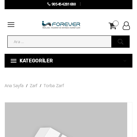
905454281680
KATEGORİLER
Ana Sayfa
Zarf
Torba Zarf