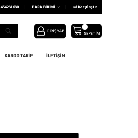
454281680
PARA BİRİMİ
Karşılaştır
GİRİŞ YAP
SEPETİM
KARGO TAKİP
İLETİŞİM