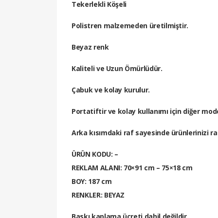
Tekerlekli Köşeli
Polistren malzemeden üretilmiştir.
Beyaz renk
Kaliteli ve Uzun Ömürlüdür.
Çabuk ve kolay kurulur.
Portatiftir ve kolay kullanımı için diğer m
Arka kısımdaki raf sayesinde ürünlerinizi ra
ÜRÜN KODU: –
REKLAM ALANI: 70×91 cm – 75×18 cm
BOY: 187 cm
RENKLER: BEYAZ
Baskı kaplama ücreti dahil değildir.