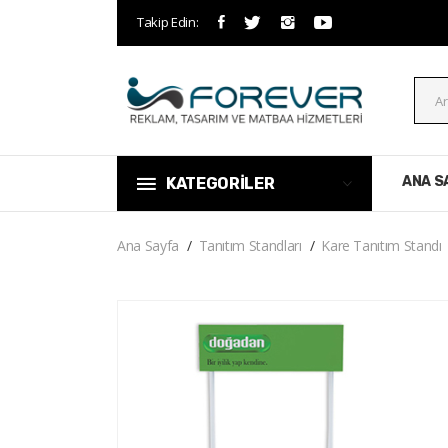
Takip Edin:
ANA S
KATEGORİLER
Ana Sayfa
Tanıtım Standları
Kare Tanıtım Standı