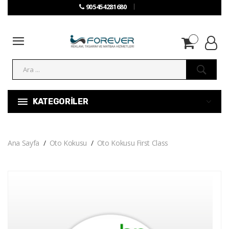
905454281680
KATEGORİLER
Ana Sayfa
Oto Kokusu
Oto Kokusu First Class