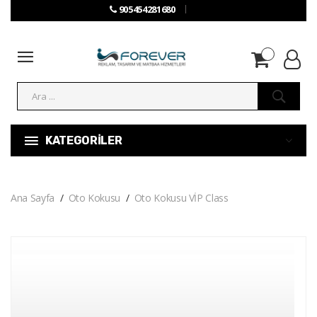
905454281680
KATEGORİLER
Ana Sayfa
Oto Kokusu
Oto Kokusu VİP Class