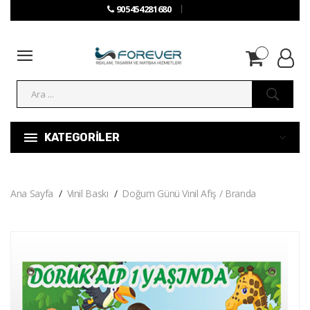
905454281680
KATEGORİLER
Ana Sayfa
Vinil Baskı
Doğum Günü Vinil Afiş / Branda