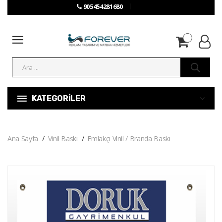
905454281680
KATEGORİLER
Ana Sayfa
Vinil Baskı
Emlakçı Vinil / Branda Baskı