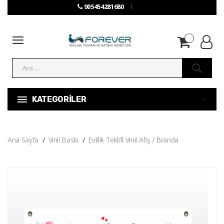
905454281680
KATEGORİLER
Ana Sayfa
Vinil Baskı
Evlilik Teklifi Vinil Afiş / Branda